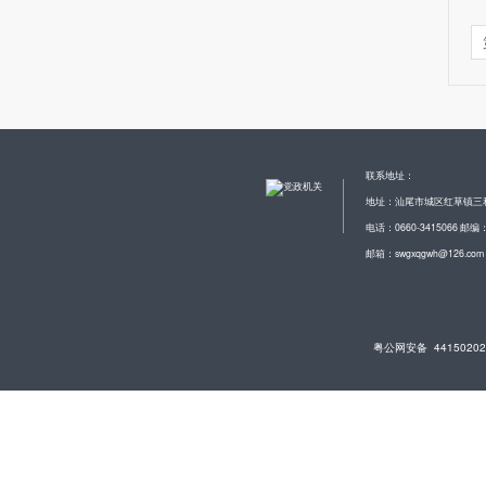
联系地址：
地址：汕尾市城区红草镇三
电话：0660-3415066 邮编：
邮箱：swgxqgwh@126.com
粤公网安备 44150202