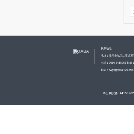
联系地址：
地址：汕尾市城区红草镇三
电话：0660-3415066 邮编：
邮箱：swgxqgwh@126.com
粤公网安备 44150202