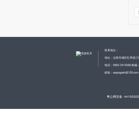
联系地址：
地址：汕尾市城区红草镇三
电话：0660-3415066 邮编：
邮箱：swgxqgwh@126.com
粤公网安备 44150202