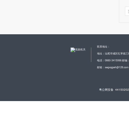
联系地址：
地址：汕尾市城区红草镇三
电话：0660-3415066 邮编：
邮箱：swgxqgwh@126.com
粤公网安备 44150202