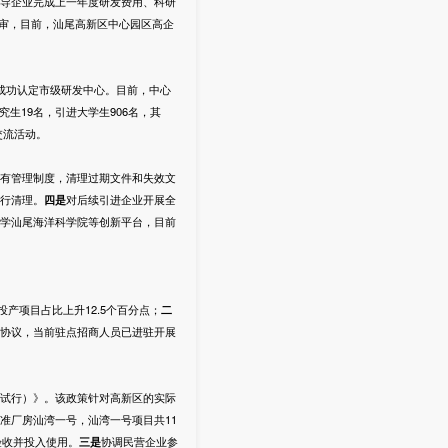
导企业完成上一年度研发费用、科研
复审，目前，汕尾高新区中心园区高企
成功认定市级研发中心。目前，中心
究生19名，引进大学生906名，其
交流活动。
有管理制度，清理过期文件和失效文
行清理。
四
是
对后续引进企业开展全
学汕尾海洋科学院等创新平台，目前
投产项目占比上升12.5个百分点；
二
协议，当前驻点招商人员已进驻开展
试行）》。该政策针对高新区的实际
准厂房汕湾一号，汕湾一号项目共11
验收并投入使用。
三
是
协调民营企业参