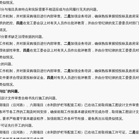
类似情况。
分与项目具体特点和实际需要不相适应或与合同履行无关的问题。
工作机制，并对新采购项目进行内部审查。
二是
加强业务培训，确保熟练掌握招投标及政府采
求的把控。
四是
在党工委会议上对有关人员作出批评教育，并由分管纪律的党工委委员对部门
情况。
分要求缺乏法理依据的问题。
工作机制，并对新采购项目进行内部审查。
二是
加强业务培训，确保熟练掌握招投标及政府采
理依据性审查。
四是
在党工委会议上对有关人员作出批评教育，并由分管纪律的党工委委员对
类似情况。
的问题。
工作机制，并对新采购项目进行内部审查。
二是
加强业务培训，确保熟练掌握招投标及政府采
文件要求合理设置投标保证金。
四是
对有关人员进行批评教育，并由分管纪律的党工委委员对
类似情况。
到位”的问题。
设计文件审查合格书先行施工的问题。
期项目（沿河路）、六期项目（水利防护栏等配套工程）已在动工前取得施工图设计文件审查
各环节各工序的工期及时间安排，确保前期工作按基本建设程序完成办理，取得施工图设计文
，要求严格遵守基本建设程序，加强前期工作各环节衔接，避免再次出现类似情况。
可证先行开工的问题。
期项目（沿河路）、六期项目（水利防护栏等配套工程）已在动工前取得施工许可证。
二是
提
工作按基本建设程序完成办理。