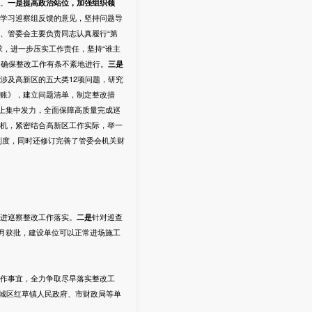
。
一是提高政治站位，加强组织
领
学习巡察组反馈的意见，坚持问题导
、管委会主要负责同志认真履行“第
，进一步压实工作责任，坚持“谁主
，确保整改工作有条不紊地进行。
三是
涉及高新区的五大类12项问题，研究
账》，建立问题清单，制定整改措
上集中发力，全面保障高质量完成巡
机，紧密结合高新区工作实际，举一
制度，同时还修订完善了管委会机关财
进巡察整改工作落实。
二
是
针对巡查
2月获批，建设单位可以正常进场施工
作事宜，全力争取尽早落实整改工
城区红草镇人民政府、市财政局等单