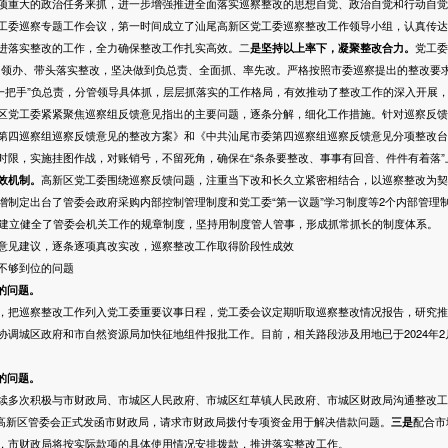
项重大的政治任务来抓，进一步增强推进全面落实巡察整改的思想自觉、政治自觉和行动自觉
工委巡察专题工作会议，第一时间成立了汕尾高新区党工委巡察整改工作领导小组，认真传达
进落实整改的工作，全力确保整改工作扎实高效。二
是坚持以上率下，凝聚整改
合力
。
党工委
自领办、带头落实整改，坚决做到负总责、全面抓、率先改。严格按照市委巡察提出的整改要求
“一把手”负总责，分管领导具体抓，层层抓落实的工作格局，有效推动了整改工作的深入开展
区党工委紧紧聚焦巡察组反馈意见指出的主要问题，逐条分解，细化工作措施。针对巡察反馈
第四巡察组巡察反馈意见的整改方案》和《中共汕尾市委第四巡察组巡察反馈意见分项整改台
时限，实施挂图作战，对账销号，不留死角，确保在“条条要整改、事事有回音、件件有着落”
效机制。
高新区党工委围绕巡察反馈问题，注重当下改和长久立紧密相结合，以巡察整改为契
增制定出台了管委会政府采购内部控制管理制度和党工委“第一议题”学习制度等2个内部管理
，建立健全了管委会机关工作的规章制度，坚持用制度管人管事，形成抓常抓长的制度体系。
见建议，逐条逐项真改实改，巡察整改工作取得阶段性成效
不够到位的问题
”的问题。
，把巡察整改工作列入党工委重要议事日程，党工委会议定期听取巡察整改情况报告，研究推
协调城区政府和市自然资源局加快征地组件报批工作。目前，相关路段涉及用地已于2024年
的问题。
续多次积极与市财政局、市城区人民政府、市城区红草镇人民政府、市城区财政局沟通整改工
3日高新区管委会正式发函市财政局，请求市财政局拨付专项资金用于解决借款问题。
三是
配合市
，市财政局将按实际款项的具体使用情况安排拨款，推进落实整改工作。