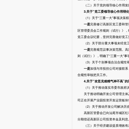
（二）关于党的领导核心作用发
3
.关于“党工委领导核心作用弱
（1）关于“三重一大”事项决策权
一是
完善修订高新区党工委和管
区管理委员会工作规则（试行）》，
党工委会议纪要，坚持完善做好党工委
（2）关于部分重大事项未经党工
一是
完善规范议事决策范围。高
则（试行）》，明确了“三重一大”
（3）关于个别事项合法合规性审
一是
加强与市投控公司对接联系
合规性审核把关工作。
4
.关于“攻坚克难精气神不高”的
（1）关于推动落实市委市政府决
关于推动明确开发公司管理主体及
司正在开展产业园投资开发运营板块
（2）关于推动开发公司解决历史
高新区管委会已向汕尾市城区红草
分期偿还高新区公司投资本金及利息
（三）关于经济建设提质增效有