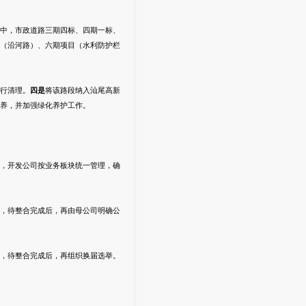
中，市政道路三期四标、四期一标、
（沿河路）、六期项目（水利防护栏
行清理。
四
是
将该路段纳入汕尾高新
养，并加强绿化养护工作。
，开发公司按业务板块统一管理，确
，待整合完成后，再由母公司明确公
，待整合完成后，再组织换届选举。