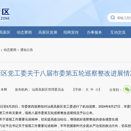
高新区
动态要闻
高新区发展
招商宣传
办事服务
互动交流
>
动态要闻
>
通知公告
新区党工委关于八届市委第五轮巡察整改进展情
：
本网
发布机构：
汕尾高新区管理委员会
【字体：
大
中
小
】
分享到：
日至6月25日，市委第四巡察组对汕尾高新区党工委进行了机动巡察。2024年8月27日，市
察工作有关要求，现将八届市委第五轮巡察整改进展情况予以公布。
于巡视工作重要论述精神，切实提高政治站位，增强抓好巡察整改的使命感责任感
近平总书记关于巡视工作重要论述精神，牢牢把握新时代全面从严治党的政治方向，切实把