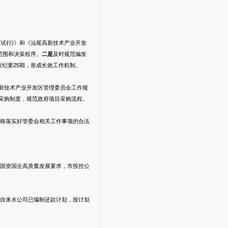
(试行)》和《汕尾高新技术产业开发
范围和决策程序。
二
是
及时规范编发
议纪要25期，形成长效工作机制。
新技术产业开发区管理委员会工作规
采购制度，规范政府项目采购流程。
格落实好管委会相关工作事项的合法
国资国企高质量发展要求，市投控公
自来水公司已编制还款计划，按计划