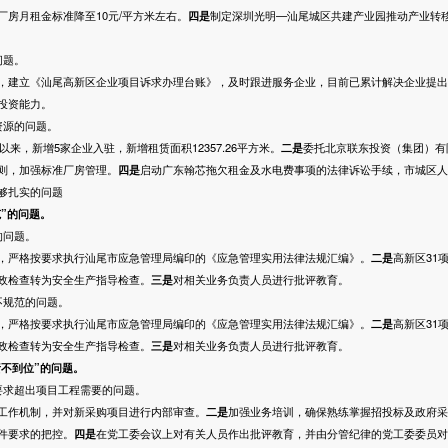
房月租金标准降至10元/平方米左右。
四
是
制定深圳光明—汕尾城区共建产业园推动产业转
问题。
，建立《汕尾高新区企业项目诉求办理台账》，及时跟进服务企业，目前已累计解决企业提出
投资能力。
源的问题。
以来，新增5家企业入驻，新增租赁面积12357.26平方米。
二是
委托北京联东投资（集团）有
则，加强标准厂房管理。
四
是
启动广东翰芯拖欠租金及水电费事项的法律诉讼手续，市城区人
够扎实的问题
范”的问题。
问题。
，严格按要求执行汕尾市应急管理局编印的《应急管理实用法律法规汇编》。
二是
高新区31
政检查转为安全生产指导检查。
三是
对相关业务负责人员进行批评教育。
规范的问题。
，严格按要求执行汕尾市应急管理局编印的《应急管理实用法律法规汇编》。
二是
高新区31
政检查转为安全生产指导检查。
三是
对相关业务负责人员进行批评教育。
责不到位”的问题。
求超出项目工程需要的问题。
工作机制，并对新采购项目进行内部审查。
二是
加强业务培训，确保熟练掌握招投标及政府采
件要求的把控。
四是
在党工委会议上对有关人员作出批评教育，并由分管纪律的党工委委员对