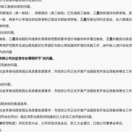
竣工验收结算的问题。
四期项目（第一标段）、四期项目（第三标段）已完成竣工验收。
二是
加快项目结算审核。其
一标、商务中心等项目的结算资料已报送市财政局审核。
三是
完善合同约定条款。在六期项目
审时限。
位的问题。
验收。
二是
推动园区内道路长青路按照图纸要求进行地被补种并通过验收。
三是
对建筑垃圾进
养维护范围并完成汕尾高新区红草园区市政公用设施管护项目采购工作，由中标人进行绿化管
力的问题
发有限公司的监管存在薄弱环节”的问题。
高效的问题。
改革推动国资国企高质量发展要求，市投控公司正在开展产业园投资开发运营板块整合工作
的问题。
改革推动国资国企高质量发展要求，市投控公司正在开展产业园投资开发运营板块整合工作
期未组织换届选举。
改革推动国资国企高质量发展要求，市投控公司正在开展产业园投资开发运营板块整合工作
劳动合同法》规定清零汕尾投控组建前已入职员工的司龄的问题。
管理制度》并经支部大会、公司经营决策会议、职工大会通过，已报公司董事会审议。
题。