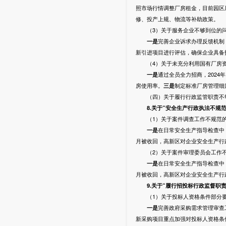
照市场行情调整厂房租金，目前园区厂
修、投产上规、物流等补助政策。
（3）关于服务企业不够到位的
一是
完善企业诉求办理反馈机制
新引进项目进行评估，确保企业具备
（4）关于未充分利用国有厂房资
一是
通过全员全力招商，2024年
房使用率。
三
是
制定标准厂房管理细
（四）关于履行行政监管职责不
8
.关于“安全生产行政执法不规
（1）关于案件调查工作不规范的
一是
在日常安全生产指导检查中
月被收回，高新区对企业安全生产行
（2）关于案件审理委员会工作不
一是
在日常安全生产指导检查中
月被收回，高新区对企业安全生产行
9
.关于“履行招投标行政监督职
（1）关于投标人资格条件部分要
一是
完善政府采购需求管理审查
新采购项目重点加强对投标人资格条