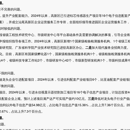
题。
不完善的问题。
，提升产业配套能力。2024年以来，高新区已引进钰芯传感器生产项目等16个电子信息配套
案》，并成立汕尾高新区企业运营服务工作专班，全面组织领导推进园区企业运营服务工作，
对较低的问题。
报省级工程技术研究中心、市级研发中心等平台基础条件及需要协调解决的事项，引导企业将
报组织指导各项工作。2024年以来，高新区新增1个国家级检验检测服务机构、1个省级工
新研究院、广东省科学院产业技术研究院已进驻高新区办公。
二是
加大现代服务业招商力度。2
化。目前，高新区有国家级孵化器1个，国家级检验检测服务机构1个，省级检验检测服务机构
4个，省级科技专家工作站2个，市级研发中心42个，市级新型研发机构1个，市级科技成果
强的问题。
头企业引进配套项目，2024年以来，引进信利配套产业链项目6个，比亚迪配套产业链项
衡的问题。
项目。2024年以来，引进永佳视显示器切割加工项目等16个电子信息产业项目，计划总投资4
业及配套企业上规。预计上述项目满产达产可实现产值约10亿元。
三是
降低对龙头电子行业产值
信利以外电子信息产值54.98亿元，占比电子信息总产值15.36%，占比上升7.36个百分点。
2.67%，占比上升7.3个百分点。
题。
问题。