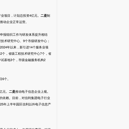
产业项目，计划总投资4亿元。
二是
制
推动企业正常运营。
申报组织工作与研发体系提升相结
程技术研究中心、9个市级研发中心；
024年以来，新引进14个服务业项
2个，省级工程技术研究中心7个，省
中试基地3个，市级金融服务机构2
目6个。
亿元。
二是
推动电子信息企业上规。
的依赖。目前，对信利集团电子行业
2025年上半年园区信利以外电子信息产