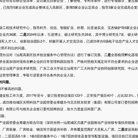
企培育目标企业清单，走访重点目标企业，了解营收、专利等条件，进行专项辅导，重点辅
来，已指导5家企业完成高企整体迁入高新区，新增3家企业认定高企，指导3家企业完成高企
。
级工程技术研究中心，指导科升、佳信、智能矿业、朴塑、比亚迪实业、宝杰锅炉等6家企业
企业共36家。
二是
2024年以来，引进博士、硕士研究生共26名，其中博士研究生7名、硕士研
领军人才1人、创新创业团队2个。积极开展人才交流活动，已成功举办5场电子信息产业人才
用不到位的问题。
理办法对《汕尾高新区技术创业服务中心管理办法》进行了修订完善。
二是
全面梳理孵化器现
求全面加强对现有在孵企业的日常管理和跟踪指导，严格对照相关规定对不符合要求的企业进
设立汕尾产业技术研究院、广东工业大学设立汕尾市广工大科技产业协同创新研究院、中山大
运营管理事宜，争取引进更多符合条件的企业入驻。
的问题。
不够高的问题。
促投工作力度。2017年至今，签订投资协议项目123个，正常投产项目40个，占比32.5%，
，成功推动城区光明科技产业园管委会筹建办与北京联东投资（集团）有限公司签订委托招商
团）有限公司与相关企业签订委托招商协议，加大力度盘活闲置厂房。
问题。
产业园管委会筹建办联合印发《深圳光明—汕尾城区共建产业园推动产业转移专项扶持措施（
、厂房装修、厂房租金、物流等方面提供补助，并将覆盖范围扩大至私人厂房。
二是
建设高标
米，二层层高8.1米；1栋3层的服务中心；1栋7层的宿舍及食堂等配套设施。项目目前已完成