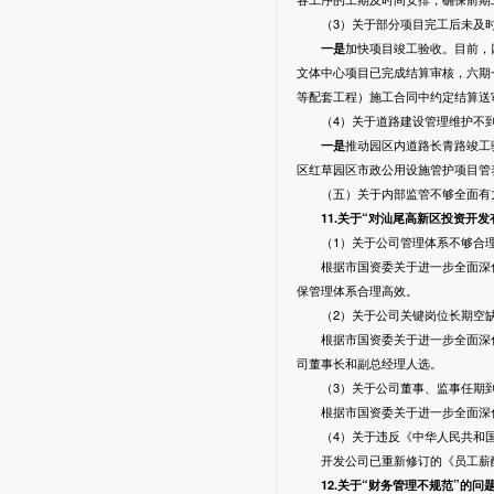
（3）关于部分项目完工后未及时
一是
加快项目竣工验收。目前，
文体中心项目已完成结算审核，六期
等配套工程）施工合同中约定结算送
（4）关于道路建设管理维护不到
一是
推动园区内道路长青路竣工
区红草园区市政公用设施管护项目管
（五）关于内部监管不够全面有
11
.关于“对汕尾高新区投资开
（1）关于公司管理体系不够合理
根据市国资委关于进一步全面深化
保管理体系合理高效。
（2）关于公司关键岗位长期空缺
根据市国资委关于进一步全面深化
司董事长和副总经理人选。
（3）关于公司董事、监事任期到
根据市国资委关于进一步全面深化
（4）关于违反《中华人民共和国
开发公司已重新修订的《员工薪酬
12
.关于“财务管理不规范”的问