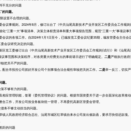
挥不充分的问题
化”的问题。
限设置不合理的问题。
委会议事规则。2024年8月，修订出台了《中共汕尾高新技术产业开发区工作委员会工作规则
细化“三重一大”事项清单、决策主体权责清单和重大事项报告范围，规范“三重一大”事项议事
会议的各项工作。自2024年1月1日至今，已编发党工委会议纪要35期，编发管委会主任会
委会议研究决定的问题。
新区党工委修订出台《中共汕尾高新技术产业开发区工作委员会工作规则(试行)》和《汕尾高
事项议事范围和决策程序，对各类重大经费支出的事前请示进行了明确规定。
二是
严格执行政府
核把关不严的问题。
，配合市投控公司抓好开发公司个别事项合法合规性审核把关的工作。
二
是
举一反三，切实严
问题。
策不够有力的问题。
相应管理职能，签署《委托管理协议》的问题。根据市国资委关于进一步全面深化改革推动
整合工作，开发公司按业务板块统一管理，不再委托高新区管委会管理。
债务不够主动担当的问题。
镇人民政府经济联合总社、汕尾市城区红草镇自来水公司发出催款函，要求尽快偿还款项。
。
差距的问题