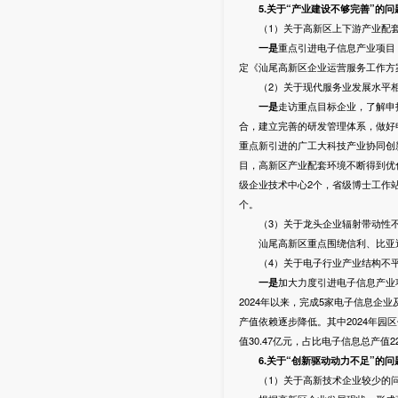
5
.关于“产业建设不够完善”的问
（1）关于高新区上下游产业配套
一是
重点引进电子信息产业项目
定《汕尾高新区企业运营服务工作方
（2）关于现代服务业发展水平相
一是
走访重点目标企业，了解申
合，建立完善的研发管理体系，做好申
重点新引进的广工大科技产业协同创
目，高新区产业配套环境不断得到优
级企业技术中心2个，省级博士工作站
个。
（3）关于龙头企业辐射带动性不
汕尾高新区重点围绕信利、比亚迪龙
（4）关于电子行业产业结构不平
一是
加大力度引进电子信息产业
2024年以来，完成5家电子信息企
产值依赖逐步降低。其中2024年园区
值30.47亿元，占比电子信息总产值2
6
.关于“创新驱动动力不足”的问
（1）关于高新技术企业较少的