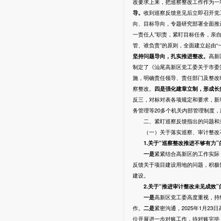
改要求上来，把巡察整改工作作为一
导
。
收到巡察反馈意见后立即召开党
向、目标导向，专题研究部署全面推
一责任人”职责，紧盯目标任务，亲
管、谁负责”的原则，全面建立起由
坚持问题导向，扎实推进整改。
高新
制定了《汕尾高新区党工委关于市委
施，明确责任领导、责任部门及整改
察整改。
四是强化建章立制，形成长
反三，对标对表各项规定和要求，新
务管理等20多个机关内部管理制度
二、紧盯巡察反馈指出的问题和意
（一）关于落实巡察、审计整改
1.关于“巡察整改推进不够有力
一是
紧紧结合高新区的工作实际
反馈关于项目建设用地的问题，积极
建设。
2
.
关于“推进审计整改未见成效”
一是
高新区党工委高度重视，持
作。
二是
紧密沟通，2025年1月2
位开展进一步对账工作，待对账完毕