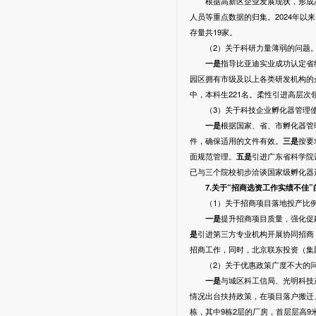
根据高新区企业发展现状，形成高
人员等重点数据的归集。2024年以
存量共19家。
（2）关于科研力量薄弱的问题
一是
指导比亚迪实业成功认定省
园区拥有市级及以上各类研发机构的
中，本科生221名。柔性引进高层次
（3）关于科技企业孵化器管理使
一是
根据国家、省、市孵化器管
件，确保适用的文件有效。
三
是
按要
面规范管理。
五
是
引进广东省科学院
已与三个院校初步洽谈国家级孵化器
7
.关于“招商选资工作实绩不佳”
（1）关于招商项目落地投产比例
一是
提升招商项目质量，强化促建
是
引进第三方专业机构开展协同招商
招商工作，同时，北京联东投资（集
（2）关于优惠政策广度不大的
一是
与城区科工信局、光明科技
情况出台扶持政策，在项目落户搬迁
栋，其中9栋2层的厂房，首层层高9