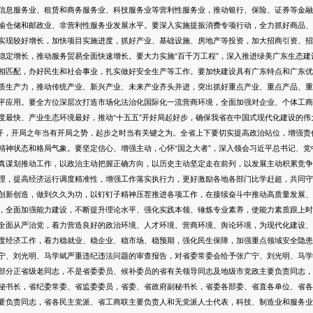
信息服务业、租赁和商务服务业、科技服务业等营利性服务业，推动银行、保险、证券等金融
输仓储和邮政业、非营利性服务业发展水平。要深入实施提振消费专项行动，全力抓好商品、
实现较好增长，加快项目实施进度，抓好产业、基础设施、房地产等投资，加大招商引资、招
稳定增长，推动服务贸易全面快速增长。要大力实施“百千万工程”，深入推进绿美广东生态建
相匹配，办好民生和社会事业，扎实做好安全生产等工作。要加快建设具有广东特点和广东优
质生产力，推动传统产业、新兴产业、未来产业齐头并进，突出抓好重点产业、重点产品、重
平应用。要全方位深层次打造市场化法治化国际化一流营商环境，全面加强对企业、个体工商
度最快、产业生态环境最好，推动“十五五”开好局起好步，确保我省在中国式现代化建设的伟
，开局之年当有开局之势，起步之时当有关键之为。全省上下要切实提高政治站位，增强责
精神状态和格局气象。要坚定信心、增强主动，心怀“国之大者”，深入领会习近平总书记、党
真谋划推动工作，以政治主动把握正确方向，以历史主动坚定走在前列，以发展主动积累竞争
理，提高经济运行调度精准性，增强工作落实执行力，更好激励各地各部门比学赶超，共同守
创新创造，做到久久为功，以钉钉子精神压茬推进各项工作，在接续奋斗中推动高质量发展、
，全面加强能力建设，不断提升理论水平、强化实践本领、锤炼专业素养，使能力素质跟上时
全面从严治党，着力营造良好的政治环境、人才环境、营商环境、舆论环境，为现代化建设、
度经济工作，着力稳就业、稳企业、稳市场、稳预期，强化民生保障，加强重点领域安全隐患
、刘光明、马学斌严重违纪违法问题的审查报告，对省委常委会给予张广宁、刘光明、马学
分正省级老同志，不是省委委员、候补委员的省有关领导同志及地级市党政主要负责同志，
秘书长，省纪委常委、省监委委员，省委、省政府副秘书长，省委各部委、省直各单位、省各
要负责同志，省各民主党派、省工商联主要负责人和无党派人士代表，科技、制造业和服务业