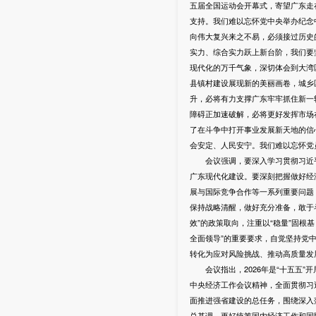
五届全国运动会开幕式，寄望广东走
支持。我们难以忘怀党中央举办纪念
向伟大复兴来之不易，必须接过历史
实力、综合实力跃上新台阶，我们要
现代化的万千气象，深切体会到大湾
县镇村建设展现新的美丽画卷，城乡
升，必将有力支撑广东牢牢抓住新一
障碍正加速破解，必将更好发挥市场
了在斗争中打开事业发展新天地的信
会安定、人民安宁。我们难以忘怀党
会议强调，要深入学习贯彻习近平
广东现代化建设。要深刻把握做好经
展与国际竞争合作等一系列重要问题
保持战略清醒，做好充分准备，敢于
效”的政策取向，注重以“稳量”固根
全面领导”的重要要求，自觉坚持党
转化为应对风险挑战、推动高质量发
会议指出，2026年是“十五五”
中央经济工作会议精神，全面贯彻习
面推进强省建设的总任务，围绕深入
总基调，更好统筹国内经济工作和国