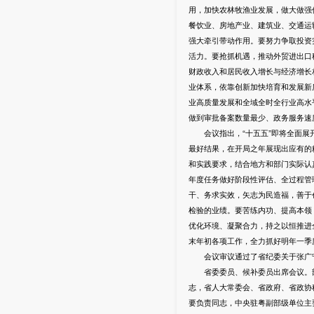
用，加快农林牧渔业发展，做大做强
餐饮业、房地产业、建筑业、交通运
强大牵引带动作用。要努力争取投资
活力。要抢抓机遇，推动外贸进出口
财政收入和居民收入增长与经济增长
业体系，依靠创新加快培育和发展新
业高质量发展和全域全时全行业高水
做到审批备案数量最少、政务服务速
会议指出，“十五五”即将全面展开
最好结果，在开局之年展现出应有的
和实践要求，结合地方和部门实际认
年度任务做好阶段性评估、全过程管
干、务求实效，矢志为民造福，善于
检验的业绩。要苦练内功、提高本领
优化环境、凝聚合力，持之以恒推进
末年初各项工作，全力抓好明年一季
会议审议通过了省纪委关于张广宁
省委委员、候补委员出席会议。部
志，省人大常委会、省政府、省政协
要负责同志，中央驻粤副部级单位主