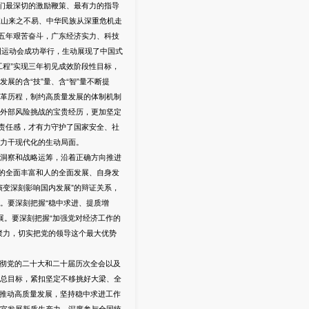
们最深切的激励鞭策、最有力的指导
江山来之不易、中华民族从深重危机走
五年艰苦奋斗，广东经济实力、科技
国运动会成功举行，生动展现了中国式
程”实现三年初见成效阶段性目标，
的含“技”量、含“智”量不断提
革历程，制约高质量发展的体制机制
外部风险挑战的宝贵经历，更加坚定
责任感，才有力守护了国家安全、社
力干现代化的生动局面。
洞察和战略运筹，沿着正确方向推进
的全面丰富和人的全面发展、自身发
变深刻影响国内发展”的辩证关系，
。要深刻把握“稳中求进、提质增
发展。要深刻把握“加强党对经济工作的
聚力，切实把党的领导这个最大优势
贯彻党的二十大和二十届历次全会以及
总目标，紧扣坚定不移挑好大梁、全
力推动高质量发展，坚持稳中求进工作
宜发展新质生产力，深度参与全国统