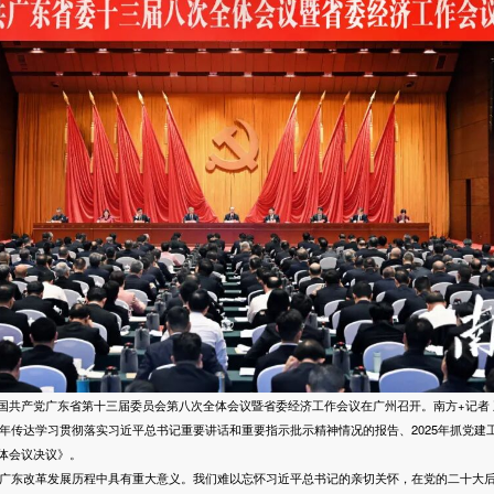
，中国共产党广东省第十三届委员会第八次全体会议暨省委经济工作会议在广州召开。南方+记者 王
年传达学习贯彻落实习近平总书记重要讲话和重要指示批示精神情况的报告、2025年抓党建
体会议决议》。
广东改革发展历程中具有重大意义。我们难以忘怀习近平总书记的亲切关怀，在党的二十大后