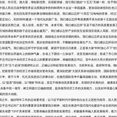
在前、作示范、挑大梁，增创新优势、实现新突破，指引我们跑好“十五五”关键一程，给予我
中国人民抗日战争暨世界反法西斯战争胜利80周年大会这一举国盛典，更加深刻体悟到红色
的接力棒，把先烈先辈开创的事业继续推向前进。我们难以忘怀“十四五”沉甸甸的答卷，经过
坚定信心，到2035年建成一个现代化的新广东。我们难以忘怀粤港澳携手承办的第十五届全
区建设其势已成、渐入佳境，前景广阔、未来可期。我们难以忘怀“百县千镇万村高质量发展工
区域协调发展的路子必定会越走越宽广。我们难以忘怀产业科技互促双强呈现喜人局面，经济发展
轮科技革命和产业变革的历史机遇，稳稳地立在科技浪潮的潮头。我们难以忘怀走深走实的改
在资源配置中的决定性作用，更好发挥政府作用，不断解放和发展生产力。我们难以忘怀应对
心和底气。我们难以忘怀守护百姓冷暖、家国平安的日日夜夜，正是靠大家“时时放心不下”的
员干部群众昂扬向上的精神气象，全省上下团结一心加油干、攻坚克难向前进，形成了齐心协
总书记在中央经济工作会议上的重要讲话精神，准确把握总书记、党中央对大局大势的科学
济工作“五个必须”的规律性认识，正确认识和处理好发展动力、当前和长远、政府和市场、物
，把新形势下的经济工作做得更好更有实效。要深刻把握“大国关系牵动国际形势，国际形势演
斗争、善于斗争，扎扎实实把自己的事办好，在激烈国际竞争中赢得战略主动、积累发展胜势
基，以“提质”强动能，以“增效”利长远，坚定不移推动高质量发展，实现经济长期向好、健康
中央集中统一领导，树立和践行正确政绩观，提高领导经济工作的决策能力，以良好环境凝心
展的强大动能。
开局之年。做好明年工作的总体要求是：以习近平新时代中国特色社会主义思想为指导，深入
近平总书记对广东系列重要讲话和重要指示精神，锚定在推进中国式现代化建设中走在前列的
落实省委“1310”具体部署，完整准确全面贯彻新发展理念，积极服务和融入新发展格局，着
际经贸斗争，更好统筹发展和安全，持续扩大内需、优化供给，做优增量、盘活存量，因地制