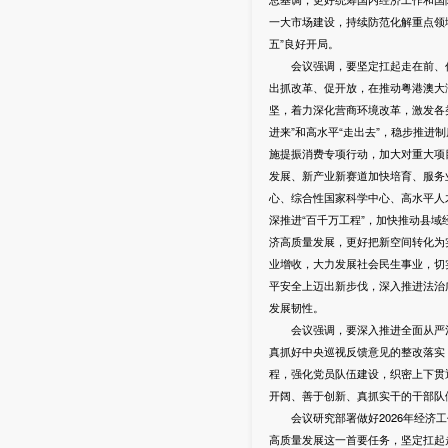
一大市场建设，持续防范化解重点领
五”良好开局。
会议强调，要坚定扛起走在前、作示
出抓改革、促开放，在推动粤港澳大
坚，着力深化营商环境改革，激发各
进来”和高水平“走出去”，稳步推
施提振消费专项行动，加大对重大项
发展、新产业新赛道加快培育、服务
心、综合性国家科学中心、高水平人
深推进“百千万工程”，加快推动县
济高质量发展，更好把新空间转化为
业增收，大力发展社会民生事业，切
平安全上迈出新步伐，深入推进法治
发展韧性。
会议强调，要深入推进全面从严治
真抓好中央巡视反馈意见的整改落实
程，强化党员队伍建设，织密上下贯
开阔、善于创新、真抓实干的干部队
会议研究部署做好2026年经济工
高质量发展这一首要任务，坚定扛起