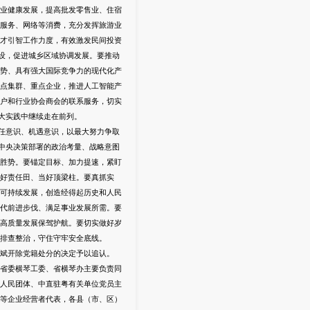
业健康发展，提高批发零售业、住宿
服务、网络等消费，充分发挥旅游业
才引智工作力度，有效激发民间投资
设，促进城乡区域协调发展。要推动
势、具有强大国际竞争力的现代化产
点集群、重点企业，推进人工智能产
户和行业协会商会的联系服务，切实
大实践中继续走在前列。
任意识、机遇意识，以最大努力争取
中央决策部署的政治考量、战略意图
胜势。要锚定目标、加力提速，紧盯
好责任田、当好顶梁柱。要真抓实
可持续发展，创造经得起历史和人民
代前进步伐、满足事业发展所需。要
高质量发展保驾护航。要切实做好岁
排查整治，守住守牢安全底线。
斌开除党籍处分的决定予以追认。
省委横琴工委、省横琴办主要负责同
人民团体、中直驻粤有关单位党员主
等企业经营者代表，各县（市、区）