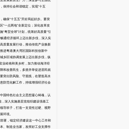
，保持社会和谐稳定，实现“十五
确保“十五五”开好局起好步。要突
“一点两地”全新定位；深化改革攻
“粤贸全球”计划，统筹好高质量“引
在畅通经济循环上迈出新步伐，深入实
高质量发展行动，推动传统产业焕新
推进粤港澳大湾区国际科技创新中
城乡区域协调发展上迈出新步伐，纵
宜业岭南和美乡村，加力推动海洋经
障和改善民生，多措并举促进居民就
要突出防风险、守底线，在塑造高水
患防范化解工作，持续增强经济社会
中国特色社会主义思想凝心铸魂，认
础，深入实施基层党组织建设强基工
领导班子，打造一支党性过硬、视野
展环境。
体部署，锚定经济建设这一中心工作和
本、制造业当家，发挥好工业支撑作