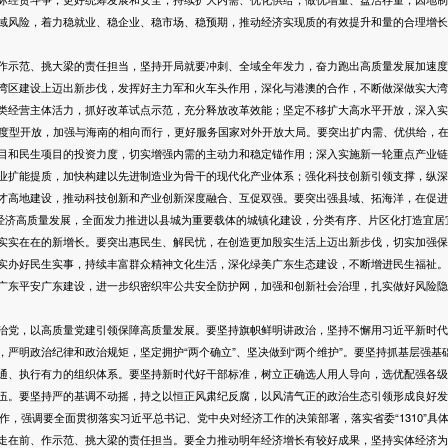
域风险，着力稳就业、稳企业、稳市场、稳预期，推动经济实现质的有效提升和量的合理增长
范、挑大梁的责任担当，坚持开局就要冲刺、全域全年发力，奋力跑出高质量发展加速度，
湾区建设上迈出新步伐，发挥好主力军和火车头作用，深化与港澳的合作，不断做深做实大湾区
类经营主体活力，抓好改革试点示范，充分释放改革效能；坚定不移扩大高水平开放，深入实施
进制度型开放，加强与海南的相向而行，更好服务国家对外开放大局。要突出扩内需、优供给，
目和民生项目的投资力度，切实增强内需的主动力和稳定锚作用；深入实施新一轮重点产业链
业扩能提质，加快构建以先进制造业为骨干的现代化产业体系；强化科技创新引领支撑，纵深
才高地建设，推动科技创新和产业创新深度融合、互促双强。要突出强县域、拓海洋，在促进
域经济高质量发展，全面发力推进以县城为重要载体的城镇化建设，分类有序、片区化打造宜居
实实在在的新增长。要突出惠民生、解民忧，在创造更加殷实生活上迈出新步伐，切实加强保
实办好民生实事，持续丰富群众精神文化生活，深化绿美广东生态建设，不断增进民生福祉。
广东平安广东建设，进一步织密织牢公共安全防护网，加强和创新社会治理，扎实做好风险隐
党，以高质量党建引领保障高质量发展。要坚持旗帜鲜明讲政治，坚持不懈用习近平新时代
，严明政治纪律和政治规矩，坚定拥护“两个确立”、坚决做到“两个维护”。要坚持抓基层强基
通、执行有力的组织体系。要坚持新时代好干部标准，树立正确选人用人导向，选优配强各级
伍。要坚持严的基调不动摇，持之以恒正风肃纪反腐，以风清气正的政治生态引领形成良好发
作，强调要全面贯彻落实习近平总书记、党中央对经济工作的决策部署，落实省委“1310”具
走在前、作示范、挑大梁的责任担当。要全力推动明年经济增长有较好成果，坚持实体经济为