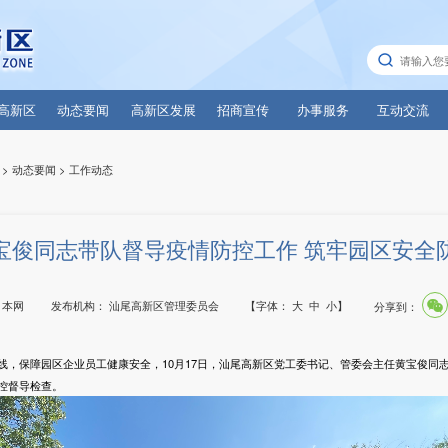
高新区
动态要闻
高新区发展
招商宣传
办事服务
互动交流
>
动态要闻
>
工作动态
宝俊同志带队督导疫情防控工作 筑牢园区安全
：
本网
发布机构：
汕尾高新区管理委员会
【字体：
大
中
小
】
分享到：
保障园区企业员工健康安全，10月17日，汕尾高新区党工委书记、管委会主任黄宝俊同
控督导检查。