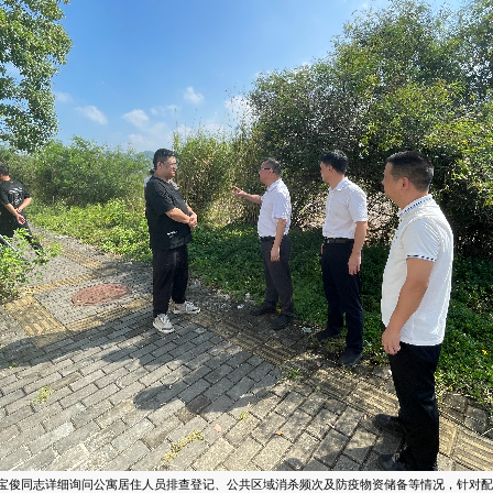
俊同志详细询问公寓居住人员排查登记、公共区域消杀频次及防疫物资储备等情况，针对配