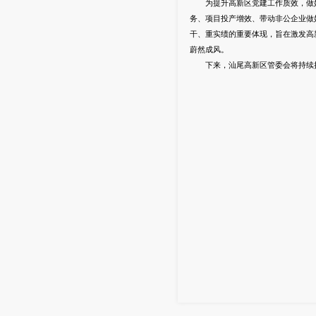
为提升高新区党建工作质效，做好进
务、项目投产增效、带动非公企业做
干、重实绩的重要体现，旨在激发高
蔚然成风。
下来，汕尾高新区管委会将持续把