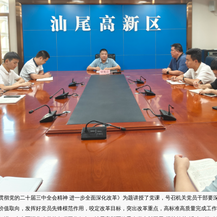
党的二十届三中全会精神 进一步全面深化改革》为题讲授了党课，号召机关党员干部要深
价值取向，发挥好党员先锋模范作用，咬定改革目标，突出改革重点，高标准高质量完成工作