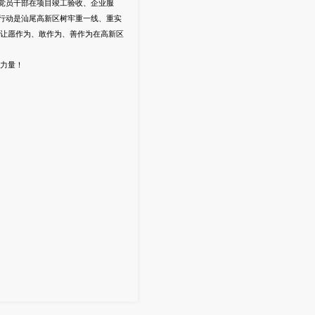
党员干部在项目竣工验收、企业服
行动是汕尾高新区树牢重一线、重实
让愿作为、敢作为、善作为在高新区
力量！